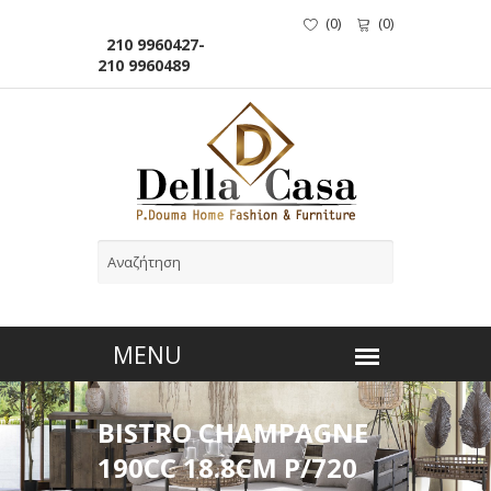
(
0
)
(
0
)
210 9960427-
210 9960489
BISTRO CHAMPAGNE
190CC 18.8CM P/720