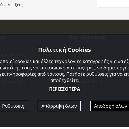
έες αφίξεις
μα
Πως λειτουργεί
Πολιτική Cookies
ριασμός Μου
Εταιρεία
ποιεί cookies και άλλες τεχνολογίες καταγραφής για να 
άθι Μου
Επικοινωνια
δυνατότητά σας να επικοινωνήσετε μαζί μας, να δημιουργήσ
ένα
Όροι Χρήσης
χει πληροφορίες από τρίτους. Πατήστε ρυθμίσεις για να επι
αποδεχθείτε.
η Παραγγελίας
Πολιτική Cookies
ΠΕΡΙΣΣΟΤΕΡΑ
Ρυθμίσεις
Απόρριψη όλων
Αποδοχή όλων