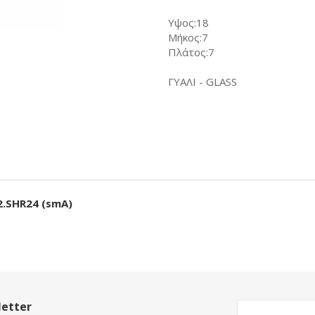
Υψος:18
Μήκος:7
Πλάτος:7
ΓΥΑΛΙ - GLASS
2.SHR24 (smA)
etter