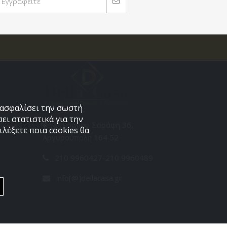
εξασφαλίσει την σωστή
ει στατιστικά για την
Στεφάνου Σαράφη 36,
λέξετε ποια cookies θα
Αργυρούπολη 164 52
210 9960427-210 9960489
info[@]dellacasa.gr