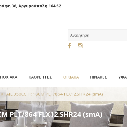
φη 36, Αργυρούπολη 164 52
ΕΠΟΧΙΑΚΑ
ΚΑΘΡΕΠΤΕΣ
ΟΙΚΙΑΚΑ
ΠΙΝΑΚΕΣ
ΥΦΑ
KTAIL 350CC H: 18CM PLT/864 FLX12.SHR24 (smA)
CM PLT/864 FLX12.SHR24 (smA)