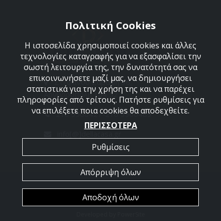
Πολιτική Cookies
Η ιστοσελίδα χρησιμοποιεί cookies και άλλες
τεχνολογίες καταγραφής για να εξασφαλίσει την
σωστή λειτουργία της, την δυνατότητά σας να
επικοινωνήσετε μαζί μας, να δημιουργήσει
Στεφάνου Σαράφη 36,
στατιστικά για την χρήση της και να παρέχει
Αργυρούπολη 164 52
πληροφορίες από τρίτους. Πατήστε ρυθμίσεις για
να επιλέξετε ποια cookies θα αποδεχθείτε.
210 9960427-210 9960489
ΠΕΡΙΣΣΟΤΕΡΑ
info[@]dellacasa.gr
Ρυθμίσεις
Απόρριψη όλων
2026 @ All Rights Reserved - Dellacasa
Αποδοχή όλων
Developed by
PowerSite