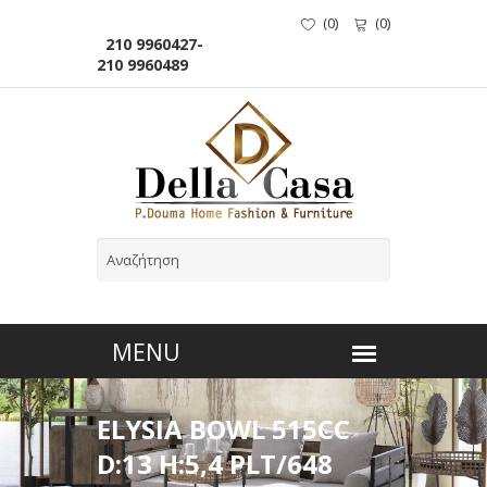
(
0
)
(
0
)
210 9960427-
210 9960489
ELYSIA BOWL 515CC
D:13 H:5,4 PLT/648