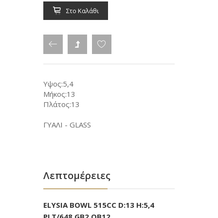
Στο Καλάθι
Υψος:5,4
Μήκος:13
Πλάτος:13
ΓΥΑΛΙ - GLASS
Λεπτομέρειες
ELYSIA BOWL 515CC D:13 H:5,4
PLT/648 GB2.OB12.