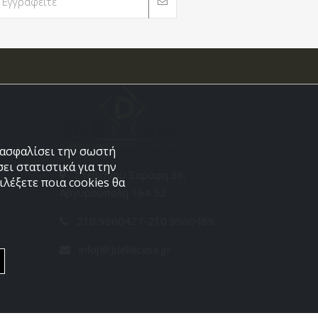
εξασφαλίσει την σωστή
ει στατιστικά για την
Στεφάνου Σαράφη 36,
λέξετε ποια cookies θα
Αργυρούπολη 164 52
210 9960427-210 9960489
info[@]dellacasa.gr