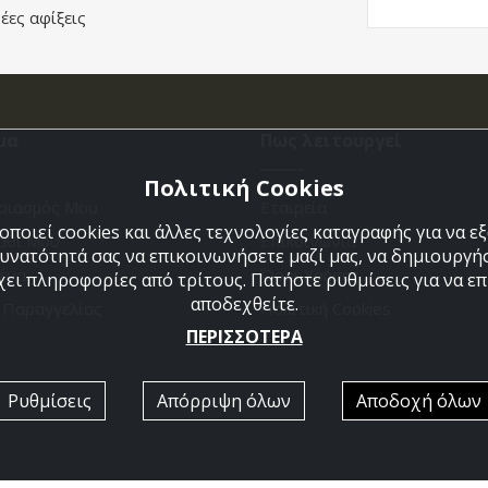
έες αφίξεις
μα
Πως λειτουργεί
Πολιτική Cookies
ριασμός Μου
Εταιρεία
ποιεί cookies και άλλες τεχνολογίες καταγραφής για να 
άθι Μου
Επικοινωνια
δυνατότητά σας να επικοινωνήσετε μαζί μας, να δημιουργήσ
ένα
Όροι Χρήσης
χει πληροφορίες από τρίτους. Πατήστε ρυθμίσεις για να επι
αποδεχθείτε.
η Παραγγελίας
Πολιτική Cookies
ΠΕΡΙΣΣΟΤΕΡΑ
Ρυθμίσεις
Απόρριψη όλων
Αποδοχή όλων