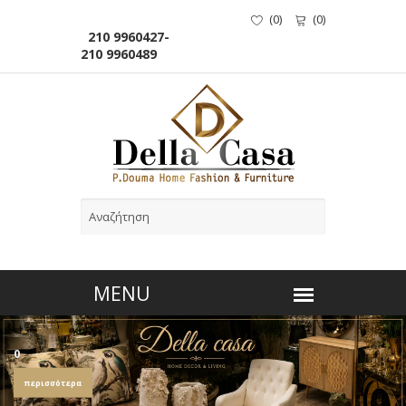
(
0
)
(
0
)
210 9960427-
210 9960489
0
περισσότερα