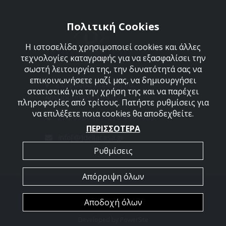
Πολιτική Cookies
Η ιστοσελίδα χρησιμοποιεί cookies και άλλες
τεχνολογίες καταγραφής για να εξασφαλίσει την
σωστή λειτουργία της, την δυνατότητά σας να
επικοινωνήσετε μαζί μας, να δημιουργήσει
Στεφάνου Σαράφη 36,
στατιστικά για την χρήση της και να παρέχει
Αργυρούπολη 164 52
πληροφορίες από τρίτους. Πατήστε ρυθμίσεις για
να επιλέξετε ποια cookies θα αποδεχθείτε.
210 9960427-210 9960489
ΠΕΡΙΣΣΟΤΕΡΑ
info[@]dellacasa.gr
Ρυθμίσεις
Απόρριψη όλων
2026 @ All Rights Reserved - Dellacasa
Αποδοχή όλων
Developed by
PowerSite