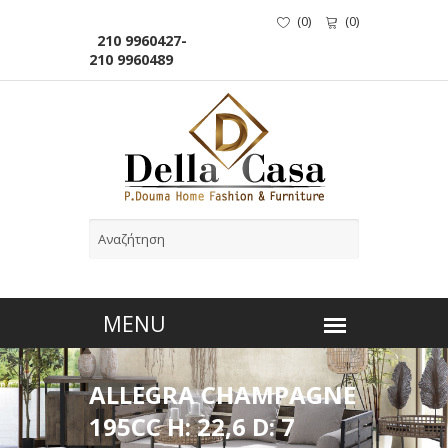
(
0
)
(
0
)
210 9960427-
210 9960489
ALLEGRA CHAMPAGNE
195CC H: 22,6 D: 7