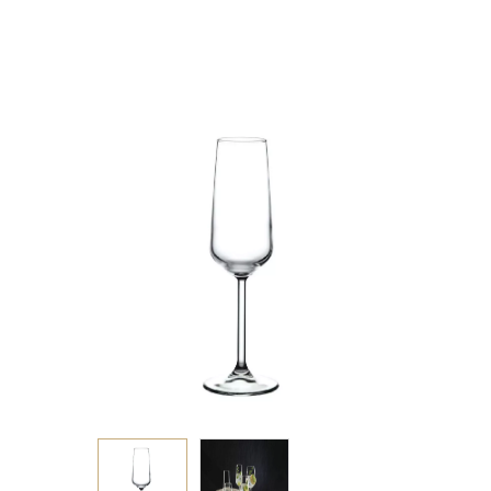
P/750 FLX6 (smFB)