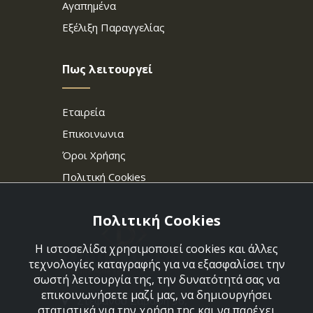
Αγαπημένα
Εξέλιξη Παραγγελίας
Πως λειτουργεί
Εταιρεία
Επικοινωνια
Όροι Χρήσης
Πολιτική Cookies
Πολιτική Cookies
Η ιστοσελίδα χρησιμοποιεί cookies και άλλες
τεχνολογίες καταγραφής για να εξασφαλίσει την
σωστή λειτουργία της, την δυνατότητά σας να
επικοινωνήσετε μαζί μας, να δημιουργήσει
Στεφάνου Σαράφη 36,
στατιστικά για την χρήση της και να παρέχει