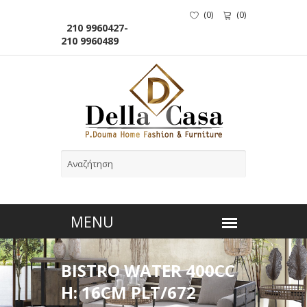
(
0
)
(
0
)
210 9960427-
210 9960489
BISTRO WATER 400CC
H: 16CM PLT/672