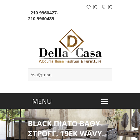
(
0
)
(
0
)
210 9960427-
210 9960489
BLACK ΠΙΑΤΟ ΒΑΘΥ
ΣΤΡΟΓΓ. 19ΕΚ WAVY