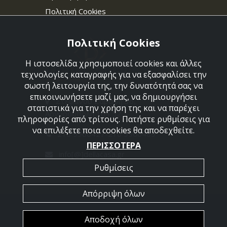
Πολιτική Cookies
Πολιτική Cookies
Η ιστοσελίδα χρησιμοποιεί cookies και άλλες
τεχνολογίες καταγραφής για να εξασφαλίσει την
σωστή λειτουργία της, την δυνατότητά σας να
επικοινωνήσετε μαζί μας, να δημιουργήσει
Στεφάνου Σαράφη 36,
στατιστικά για την χρήση της και να παρέχει
Αργυρούπολη 164 52
πληροφορίες από τρίτους. Πατήστε ρυθμίσεις για
να επιλέξετε ποια cookies θα αποδεχθείτε.
210 9960427-210 9960489
ΠΕΡΙΣΣΟΤΕΡΑ
info[@]dellacasa.gr
Ρυθμίσεις
Απόρριψη όλων
2026 @ All Rights Reserved - Dellacasa
Αποδοχή όλων