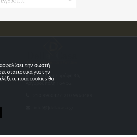
εξασφαλίσει την σωστή
ει στατιστικά για την
Στεφάνου Σαράφη 36,
λέξετε ποια cookies θα
Αργυρούπολη 164 52
210 9960427-210 9960489
info[@]dellacasa.gr