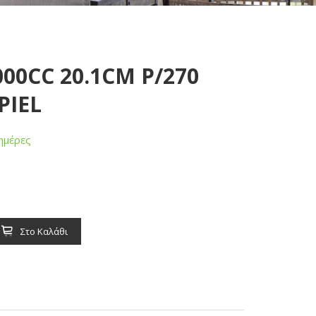
000CC 20.1CM P/270
PIEL
ημέρες
Στο Καλάθι