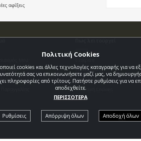
έες αφίξεις
μα
Πως λειτουργεί
Πολιτική Cookies
ριασμός Μου
Εταιρεία
ποιεί cookies και άλλες τεχνολογίες καταγραφής για να 
άθι Μου
Επικοινωνια
δυνατότητά σας να επικοινωνήσετε μαζί μας, να δημιουργήσ
ένα
Όροι Χρήσης
χει πληροφορίες από τρίτους. Πατήστε ρυθμίσεις για να επι
αποδεχθείτε.
η Παραγγελίας
Πολιτική Cookies
ΠΕΡΙΣΣΟΤΕΡΑ
Ρυθμίσεις
Απόρριψη όλων
Αποδοχή όλων