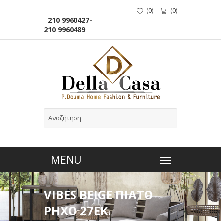
(
0
)
(
0
)
210 9960427-
210 9960489
VIBES BEIGE ΠΙΑΤΟ
ΡΗΧΟ 27ΕΚ.