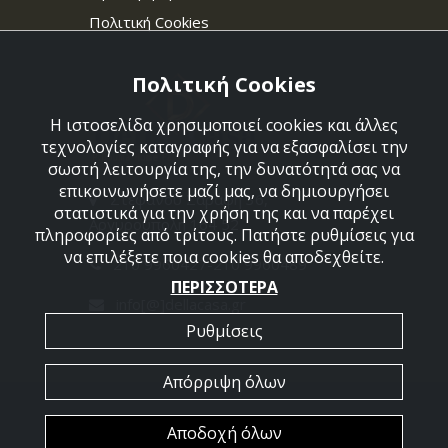
Πολιτική Cookies
Πολιτική Cookies
Η ιστοσελίδα χρησιμοποιεί cookies και άλλες
τεχνολογίες καταγραφής για να εξασφαλίσει την
σωστή λειτουργία της, την δυνατότητά σας να
επικοινωνήσετε μαζί μας, να δημιουργήσει
Στεφάνου Σαράφη 36,
στατιστικά για την χρήση της και να παρέχει
Αργυρούπολη 164 52
πληροφορίες από τρίτους. Πατήστε ρυθμίσεις για
να επιλέξετε ποια cookies θα αποδεχθείτε.
210 9960427-210 9960489
ΠΕΡΙΣΣΟΤΕΡΑ
info[@]dellacasa.gr
Ρυθμίσεις
Απόρριψη όλων
2026 @ All Rights Reserved - Dellacasa
Αποδοχή όλων