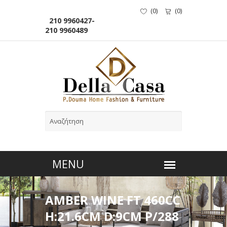
(
0
)
(
0
)
210 9960427-
210 9960489
AMBER WINE FT 460CC
H:21.6CM D:9CM P/288