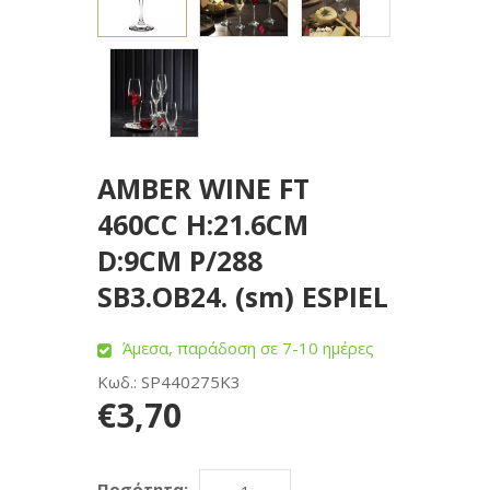
AMBER WINE FT
460CC H:21.6CM
D:9CM P/288
SB3.OB24. (sm) ESPIEL
Άμεσα, παράδοση σε 7-10 ημέρες
Κωδ.: SP440275K3
€3,70
Ποσότητα: