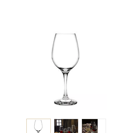
SB3.OB24. (sm)