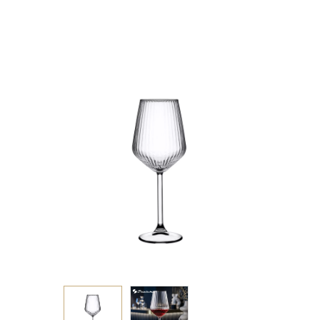
H:21,7 D:8,35CM.
GB6.24 P/384