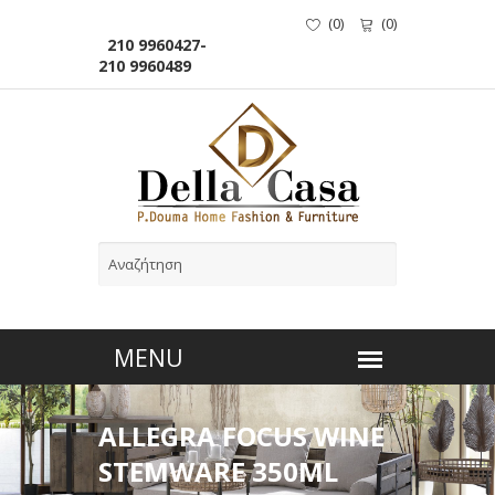
(
0
)
(
0
)
210 9960427-
210 9960489
ALLEGRA FOCUS WINE
STEMWARE 350ML