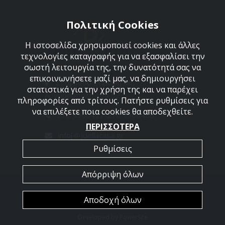
Πολιτική Cookies
Η ιστοσελίδα χρησιμοποιεί cookies και άλλες
τεχνολογίες καταγραφής για να εξασφαλίσει την
σωστή λειτουργία της, την δυνατότητά σας να
επικοινωνήσετε μαζί μας, να δημιουργήσει
Στεφάνου Σαράφη 36,
στατιστικά για την χρήση της και να παρέχει
Αργυρούπολη 164 52
πληροφορίες από τρίτους. Πατήστε ρυθμίσεις για
να επιλέξετε ποια cookies θα αποδεχθείτε.
210 9960427-210 9960489
ΠΕΡΙΣΣΟΤΕΡΑ
info[@]dellacasa.gr
Ρυθμίσεις
Απόρριψη όλων
2026 @ All Rights Reserved - Dellacasa
Αποδοχή όλων
Developed by
PowerSite