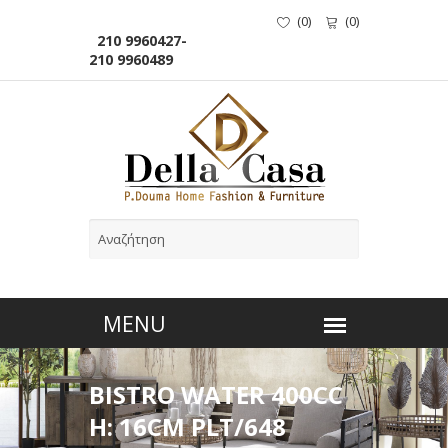
(
0
)
(
0
)
210 9960427-
210 9960489
BISTRO WATER 400CC
H: 16CM PLT/648