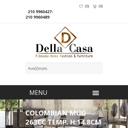
(
0
)
(
0
)
210 9960427-
210 9960489
COLOMBIAN MUG
263CC TEMP. H:14.8CM