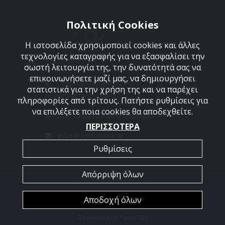
Πολιτική Cookies
Η ιστοσελίδα χρησιμοποιεί cookies και άλλες
τεχνολογίες καταγραφής για να εξασφαλίσει την
σωστή λειτουργία της, την δυνατότητά σας να
επικοινωνήσετε μαζί μας, να δημιουργήσει
Στεφάνου Σαράφη 36,
στατιστικά για την χρήση της και να παρέχει
Αργυρούπολη 164 52
πληροφορίες από τρίτους. Πατήστε ρυθμίσεις για
να επιλέξετε ποια cookies θα αποδεχθείτε.
210 9960427-210 9960489
ΠΕΡΙΣΣΟΤΕΡΑ
info[@]dellacasa.gr
Ρυθμίσεις
Απόρριψη όλων
2026 @ All Rights Reserved - Dellacasa
Αποδοχή όλων
Developed by
PowerSite