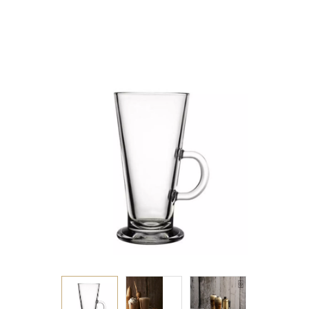
D:7.7CM PLT/630
SB2.OB10.