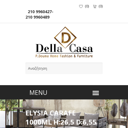
(
0
)
(
0
)
210 9960427-
210 9960489
ELYSIA CARAFE
1000ML H:26,5 D:6,55