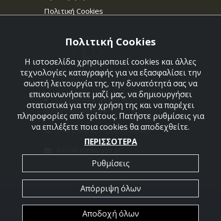
Πολιτική Cookies
Πολιτική Cookies
Η ιστοσελίδα χρησιμοποιεί cookies και άλλες
τεχνολογίες καταγραφής για να εξασφαλίσει την
σωστή λειτουργία της, την δυνατότητά σας να
επικοινωνήσετε μαζί μας, να δημιουργήσει
Στεφάνου Σαράφη 36,
στατιστικά για την χρήση της και να παρέχει
Αργυρούπολη 164 52
πληροφορίες από τρίτους. Πατήστε ρυθμίσεις για
να επιλέξετε ποια cookies θα αποδεχθείτε.
210 9960427-210 9960489
ΠΕΡΙΣΣΟΤΕΡΑ
info[@]dellacasa.gr
Ρυθμίσεις
Απόρριψη όλων
2026 @ All Rights Reserved - Dellacasa
Αποδοχή όλων