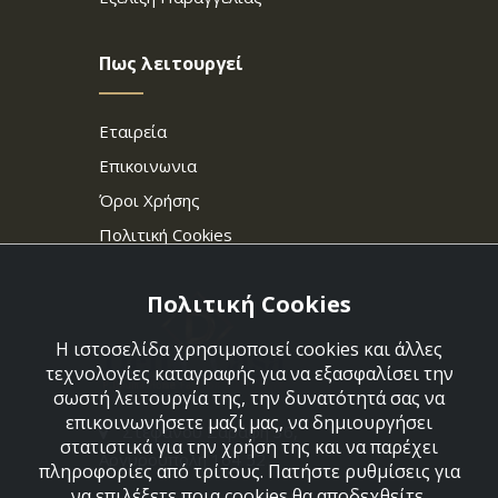
Πως λειτουργεί
Εταιρεία
Επικοινωνια
Όροι Χρήσης
Πολιτική Cookies
Πολιτική Cookies
Η ιστοσελίδα χρησιμοποιεί cookies και άλλες
τεχνολογίες καταγραφής για να εξασφαλίσει την
σωστή λειτουργία της, την δυνατότητά σας να
επικοινωνήσετε μαζί μας, να δημιουργήσει
Στεφάνου Σαράφη 36,
στατιστικά για την χρήση της και να παρέχει
Αργυρούπολη 164 52
πληροφορίες από τρίτους. Πατήστε ρυθμίσεις για
να επιλέξετε ποια cookies θα αποδεχθείτε.