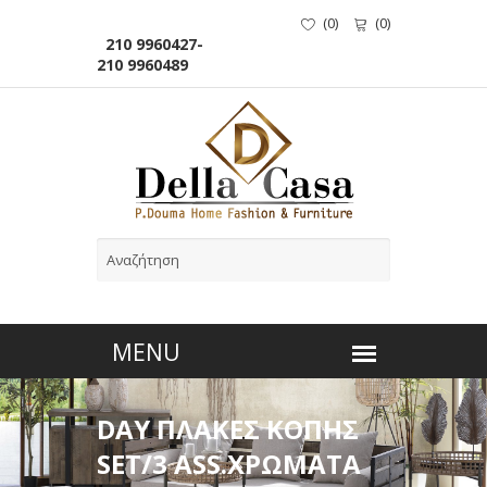
(
0
)
(
0
)
210 9960427-
210 9960489
DAY ΠΛΑΚΕΣ ΚΟΠΗΣ
SET/3 ASS.ΧΡΩΜΑΤΑ