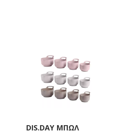
SET/4 ASS. ΧΡΩΜΑΤΑ
3,2/2,5/1,7/1,1L
DIS.DAY ΜΠΩΛ