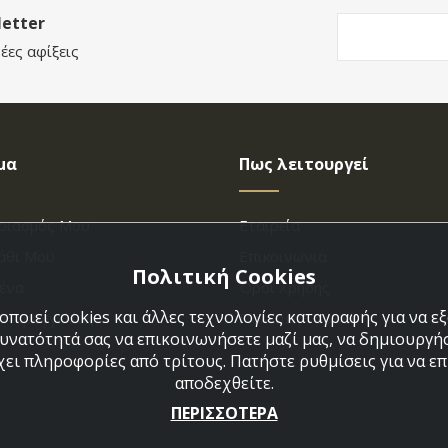
etter
έες αφίξεις
μα
Πως λειτουργεί
ριασμός Μου
Εταιρεία
άθι Μου
Επικοινωνια
Πολιτική Cookies
ένα
Όροι Χρήσης
ποιεί cookies και άλλες τεχνολογίες καταγραφής για να 
η Παραγγελίας
Πολιτική Cookies
δυνατότητά σας να επικοινωνήσετε μαζί μας, να δημιουργήσ
χει πληροφορίες από τρίτους. Πατήστε ρυθμίσεις για να επι
αποδεχθείτε.
ΠΕΡΙΣΣΟΤΕΡΑ