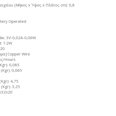
οιχείου (Μήκος x Ύψος x Πλάτος cm): 0,8
tery Operated
κι: 3V-0,02A-0,06W
t: 7.2W
P20
ρμα|Copper Wire
ες/Hours
Kgr): 0,085
(Kgr): 0,065
Kgr): 4,75
(Kgr): 3,25
7x32x20