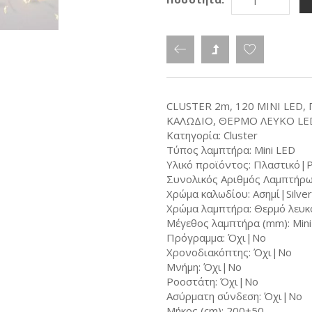
CLUSTER 2m, 120 MINI LED,
ΚΑΛΩΔΙΟ, ΘΕΡΜΟ ΛΕΥΚΟ LE
Κατηγορία: Cluster
Τύπος λαμπτήρα: Mini LED
Υλικό προϊόντος: Πλαστικό|Pl
Συνολικός Αριθμός Λαμπτήρω
Χρώμα καλωδίου: Ασημί|Silver
Χρώμα λαμπτήρα: Θερμό λευ
Μέγεθος λαμπτήρα (mm): Min
Πρόγραμμα: Όχι|No
Χρονοδιακόπτης: Όχι|No
Μνήμη: Όχι|No
Ροοστάτη: Όχι|No
Ασύρματη σύνδεση: Όχι|No
Μήκος (cm): 200+50