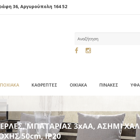
φη 36, Αργυρούπολη 164 52
ΕΠΟΧΙΑΚΑ
ΚΑΘΡΕΠΤΕΣ
ΟΙΚΙΑΚΑ
ΠΙΝΑΚΕΣ
ΥΦΑ
ΡΙΑΣ 3xAA, ΑΣΗΜΙ ΧΑΛΚΙΝΟ ΚΑΛΩΔΙΟ, ΘΕΡΜΟ ΛΕΥΚΟ LED, Π
 ΠΕΡΛΕΣ, ΜΠΑΤΑΡΙΑΣ 3xAA, ΑΣΗΜΙ Χ
ΟΧΗΣ 50cm, IP20