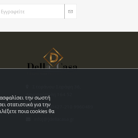
Στεφάνου Σαράφη 36,
Αργυρούπολη 164 52
εξασφαλίσει την σωστή
ει στατιστικά για την
210 9960427-210 9960489
λέξετε ποια cookies θα
info[@]dellacasa.gr