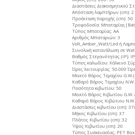
Διαστάσεις Διακοσμητικού Στ
Απόσταση λαμπτήρων (cm): 2
Προέκταση παροχής (cm): 50
Τροφοδοσία: Μπαταρίας|Bat
Τύπος Μπαταρίας: AA
Αριθμός Μπαταριών: 3
Volt_Amber_Watt/Led ή Λαμπά
Συνολική κατανάλωση σε Wat
Βαθμός Στεγανότητας (IP): I
Τύπος καλωδίου: Χάλκινο Σύ
Ώρες λειτουργίας: 50.000 Ώρ
Μεικτό Βάρος Τεμαχίου G.W.(
Καθαρό Βάρος Τεμαχίου N.W. 
Ποσότητα κιβωτίου: 50
Μεικτό Βάρος Κιβωτίου G.W. (
Καθαρό Βάρος Κιβώτιου N.W. 
Διαστάσεις κιβωτίου (cm): 3
Μήκος Κιβωτίου (cm): 37
Πλάτος Κιβωτίου (cm): 32
Ύψος Κιβωτίου (cm): 20
Τύπος Συσκευασίας: PET Box