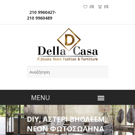
(
0
)
(
0
)
210 9960427-
210 9960489
DIY, ΑΣΤΕΡΙ ΒΗΘΛΕΕΜ,
ΝΕΟΝ ΦΩΤΟΣΩΛΗΝΑ