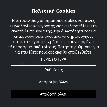
Πολιτική Cookies
Η ιστοσελίδα χρησιμοποιεί cookies και άλλες
τεχνολογίες καταγραφής για να εξασφαλίσει την
σωστή λειτουργία της, την δυνατότητά σας να
επικοινωνήσετε μαζί μας, να δημιουργήσει
Στεφάνου Σαράφη 36,
στατιστικά για την χρήση της και να παρέχει
Αργυρούπολη 164 52
πληροφορίες από τρίτους. Πατήστε ρυθμίσεις για
να επιλέξετε ποια cookies θα αποδεχθείτε.
210 9960427-210 9960489
ΠΕΡΙΣΣΟΤΕΡΑ
info[@]dellacasa.gr
Ρυθμίσεις
Απόρριψη όλων
2026 @ All Rights Reserved - Dellacasa
Αποδοχή όλων
Developed by
PowerSite