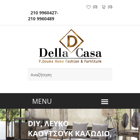
(
0
)
(
0
)
210 9960427-
210 9960489
DIY, ΛΕΥΚΟ
ΚΑΟΥΤΣΟΥΚ ΚΑΛΩΔΙΟ,