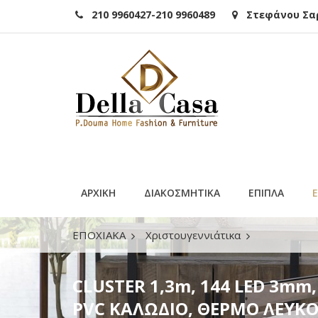
210 9960427-210 9960489
Στεφάνου Σαρά
ΑΡΧΙΚΗ
ΔΙΑΚΟΣΜΗΤΙΚΑ
ΕΠΙΠΛΑ
ΕΠΟΧΙΑΚΑ
Χριστουγεννιάτικα
CLUSTER 1,3m, 144 LED 3mm, 31V ΜΕΤΑΣΧ
CLUSTER 1,3m, 144 LED 3
3m, IP44
PVC ΚΑΛΩΔΙΟ, ΘΕΡΜΟ ΛΕΥΚΟ