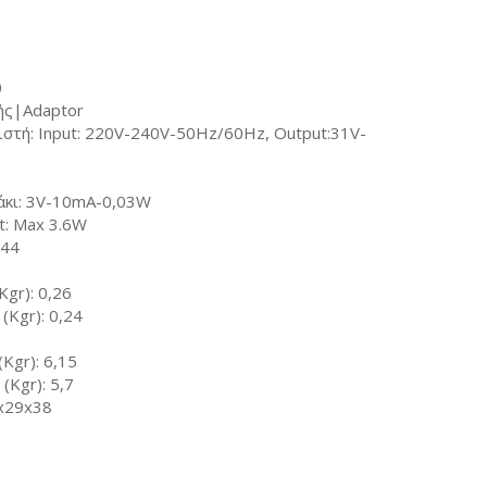
0
ής|Adaptor
στή: Input: 220V-240V-50Hz/60Hz, Output:31V-
άκι: 3V-10mA-0,03W
t: Max 3.6W
P44
gr): 0,26
(Kgr): 0,24
Kgr): 6,15
(Kgr): 5,7
8x29x38