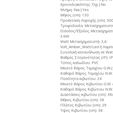
Χρονοδιακόπτης: Όχι|No
Μνήμη: Ναι|Yes
Μήκος (cm): 130
Προέκταση παροχής (cm): 30
Τροφοδοσία: Μετασχηματιστ
Είσοδος/Έξοδος Μετασχηματι
3.6W
Watt Μετασχηματιστή: 3,6
Volt_Amber_Watt/Led ή Λαμπ
Συνολική κατανάλωση σε Wat
Βαθμός Στεγανότητας (IP): I
Τύπος καλωδίου: PVC
Μεικτό Βάρος Τεμαχίου G.W.(K
Καθαρό Βάρος Τεμαχίου N.W. 
Ποσότητα κιβωτίου: 24
Μεικτό Βάρος Κιβωτίου G.W. (
Καθαρό Βάρος Κιβώτιου N.W. 
Διαστάσεις κιβωτίου (cm): 3
Μήκος Κιβωτίου (cm): 38
Πλάτος Κιβωτίου (cm): 29
Ύψος Κιβωτίου (cm): 38