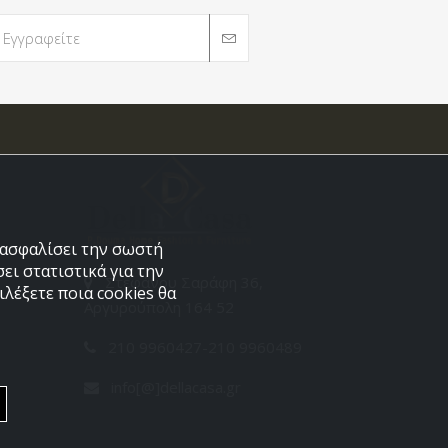
εξασφαλίσει την σωστή
ει στατιστικά για την
Στεφάνου Σαράφη 36,
λέξετε ποια cookies θα
Αργυρούπολη 164 52
210 9960427-210 9960489
info[@]dellacasa.gr