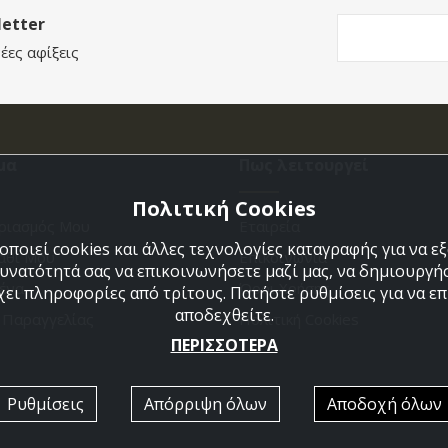
etter
έες αφίξεις
μα
Πως λειτουργεί
Πολιτική Cookies
ριασμός Μου
Εταιρεία
ποιεί cookies και άλλες τεχνολογίες καταγραφής για να 
άθι Μου
Επικοινωνια
δυνατότητά σας να επικοινωνήσετε μαζί μας, να δημιουργήσ
ένα
Όροι Χρήσης
χει πληροφορίες από τρίτους. Πατήστε ρυθμίσεις για να επι
αποδεχθείτε.
η Παραγγελίας
Πολιτική Cookies
ΠΕΡΙΣΣΟΤΕΡΑ
Ρυθμίσεις
Απόρριψη όλων
Αποδοχή όλων