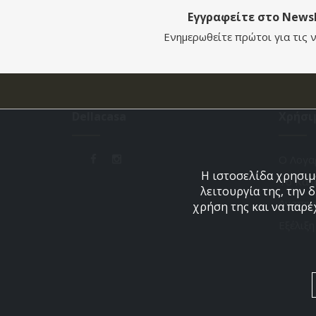
Εγγραφείτε στο Newsl
Ενημερωθείτε πρώτοι για τις ν
Dellacasa
Χρήσι
Ο Λογα
Η ιστοσελίδα χρησιμο
Το Καλ
λειτουργία της, την 
Αγαπημ
χρήση της και να παρέ
Εξέλιξ