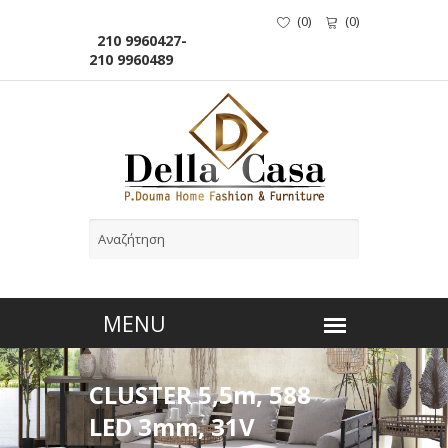
(
0
)
(
0
)
210 9960427-
210 9960489
CLUSTER 5,5m, 588
LED 3mm, 31V