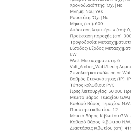
Χρονοδιακόπτης: Όχι|No
Μνήμη: Ναι|Yes
Ροοστάτη: Όχι|No
Μήκος (cm): 600
Απόσταση λαμπτήρων (cm): 0
Προέκταση παροχής (cm): 30
Τροφοδοσία: Μετασχηματιστ
Είσοδος/Έξοδος Μετασχηματισ
6W
Watt Μετασχηματιστή: 6
Volt_Amber_Watt/Led ή Λαμπ
Συνολική κατανάλωση σε Wat
Βαθμός Στεγανότητας (IP): I
Τύπος καλωδίου: PVC
Ώρες λειτουργίας: 50.000 Ώρ
Μεικτό Βάρος Τεμαχίου G.W.(K
Καθαρό Βάρος Τεμαχίου N.W. 
Ποσότητα κιβωτίου: 12
Μεικτό Βάρος Κιβωτίου G.W. (
Καθαρό Βάρος Κιβώτιου N.W. 
Διαστάσεις κιβωτίου (cm): 4