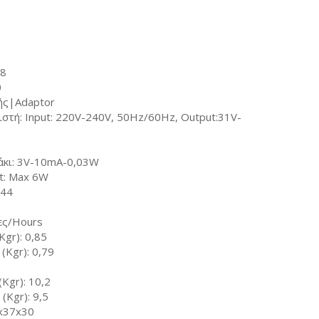
,8
0
ής|Adaptor
τή: Input: 220V-240V, 50Hz/60Hz, Output:31V-
άκι: 3V-10mA-0,03W
t: Max 6W
P44
ες/Hours
gr): 0,85
(Kgr): 0,79
Kgr): 10,2
(Kgr): 9,5
1x37x30