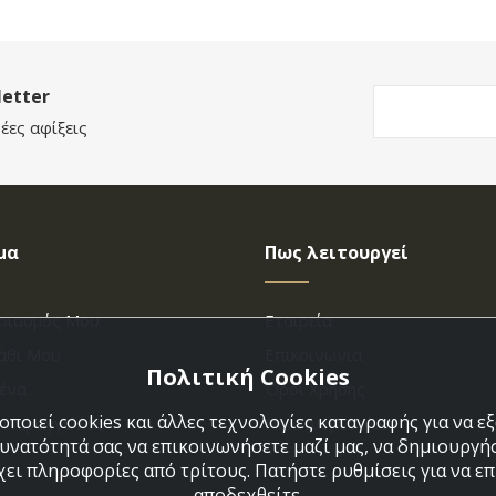
etter
έες αφίξεις
μα
Πως λειτουργεί
ριασμός Μου
Εταιρεία
άθι Μου
Επικοινωνια
Πολιτική Cookies
ένα
Όροι Χρήσης
ποιεί cookies και άλλες τεχνολογίες καταγραφής για να 
η Παραγγελίας
Πολιτική Cookies
δυνατότητά σας να επικοινωνήσετε μαζί μας, να δημιουργήσ
χει πληροφορίες από τρίτους. Πατήστε ρυθμίσεις για να επι
αποδεχθείτε.