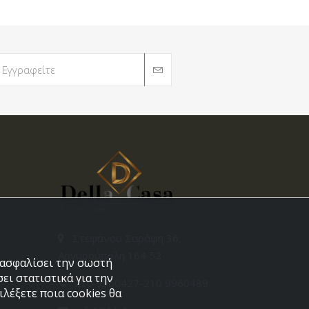
Στεφάνου Σαράφη 36,
Αργυρούπολη 164 52
εξασφαλίσει την σωστή
ει στατιστικά για την
210 9960427-210 9960489
λέξετε ποια cookies θα