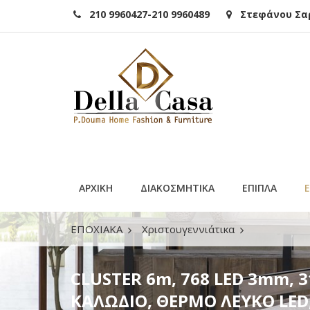
210 9960427-210 9960489
Στεφάνου Σαρά
ΑΡΧΙΚΗ
ΔΙΑΚΟΣΜΗΤΙΚΑ
ΕΠΙΠΛΑ
ΕΠΟΧΙΑΚΑ
Χριστουγεννιάτικα
CLUSTER 6m, 768 LED 3mm, 31V ΜΕΤΑΣΧΗΜ
CLUSTER 6m, 768 LED 3mm
3m, ΙΡ44
ΚΑΛΩΔΙΟ, ΘΕΡΜΟ ΛΕΥΚΟ LED