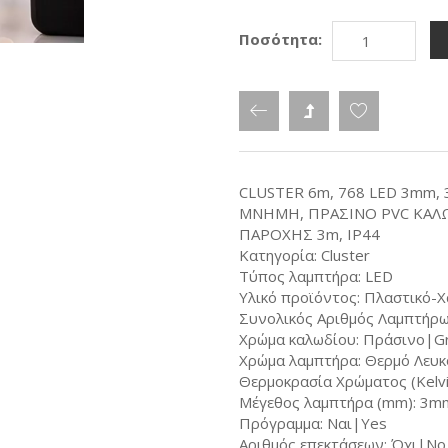
Ποσότητα:
CLUSTER 6m, 768 LED 3mm
MNHMH, ΠΡΑΣΙΝΟ PVC ΚΑΛ
ΠΑΡΟΧΗΣ 3m, ΙΡ44
Κατηγορία: Cluster
Τύπος λαμπτήρα: LED
Υλικό προϊόντος: Πλαστικό-Χ
Συνολικός Αριθμός Λαμπτήρω
Χρώμα καλωδίου: Πράσινο|G
Χρώμα λαμπτήρα: Θερμό Λευ
Θερμοκρασία Χρώματος (Kelvi
Μέγεθος λαμπτήρα (mm): 3m
Πρόγραμμα: Ναι|Yes
Αριθμός επεκτάσεων: Όχι|No