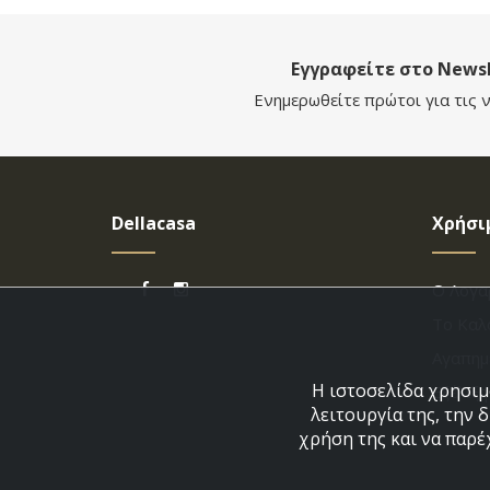
Εγγραφείτε στο Newsl
Ενημερωθείτε πρώτοι για τις ν
Dellacasa
Χρήσι
Ο Λογα
Το Καλ
Αγαπημ
Η ιστοσελίδα χρησιμο
Εξέλιξ
λειτουργία της, την 
χρήση της και να παρέ