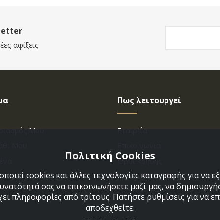
etter
έες αφίξεις
μα
Πως λειτουργεί
ριασμός Μου
Εταιρεία
άθι Μου
Επικοινωνια
Πολιτική Cookies
ένα
Όροι Χρήσης
ποιεί cookies και άλλες τεχνολογίες καταγραφής για να 
η Παραγγελίας
Πολιτική Cookies
δυνατότητά σας να επικοινωνήσετε μαζί μας, να δημιουργήσ
χει πληροφορίες από τρίτους. Πατήστε ρυθμίσεις για να επι
αποδεχθείτε.