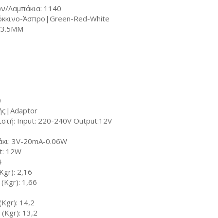
ν/Λαμπάκια: 1140
όκκινο-Άσπρο|Green-Red-White
*3.5MM
0
ής|Adaptor
τή: Input: 220-240V Output:12V
άκι: 3V-20mA-0.06W
t: 12W
4
gr): 2,16
(Kgr): 1,66
Kgr): 14,2
(Kgr): 13,2