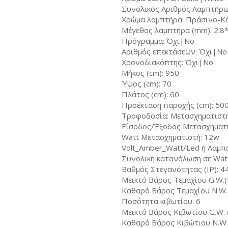
Συνολικός Αριθμός Λαμπτήρω
Χρώμα λαμπτήρα: Πράσινο-Κ
Μέγεθος λαμπτήρα (mm): 2.8
Πρόγραμμα: Όχι|No
Αριθμός επεκτάσεων: Όχι|No
Χρονοδιακόπτης: Όχι|No
Μήκος (cm): 950
Ύψος (cm): 70
Πλάτος (cm): 60
Προέκταση παροχής (cm): 50
Τροφοδοσία: Μετασχηματιστ
Είσοδος/Έξοδος Μετασχηματισ
Watt Μετασχηματιστή: 12w
Volt_Amber_Watt/Led ή Λαμπ
Συνολική κατανάλωση σε Wat
Βαθμός Στεγανότητας (IP): 4
Μεικτό Βάρος Τεμαχίου G.W.(K
Καθαρό Βάρος Τεμαχίου N.W. 
Ποσότητα κιβωτίου: 6
Μεικτό Βάρος Κιβωτίου G.W. (
Καθαρό Βάρος Κιβώτιου N.W. 