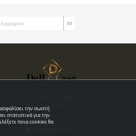
Στεφάνου Σαράφη 36,
Αργυρούπολη 164 52
εξασφαλίσει την σωστή
ει στατιστικά για την
210 9960427-210 9960489
λέξετε ποια cookies θα
info[@]dellacasa.gr