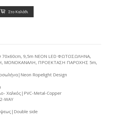
Στο Καλάθι
 70x60cm, 9,5m ΝΕΟΝ LED ΦΩΤΟΣΩΛΗΝΑ,
ΚΗ, ΜΟΝΟΚΑΝΑΛΗ, ΠΡΟΕΚΤΑΣΗ ΠΑΡΟΧΗΣ 5m,
οσωλήνα|Neon Ropelight Design
m
λο- Χαλκός|PVC-Metal-Copper
 2-WAY
όψεως|Double side