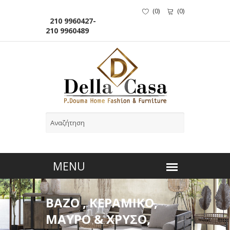
(
0
)
(
0
)
210 9960427-
210 9960489
ΒΑΖΟ , ΚΕΡΑΜΙΚΟ,
ΜΑΥΡΟ & ΧΡΥΣΟ,