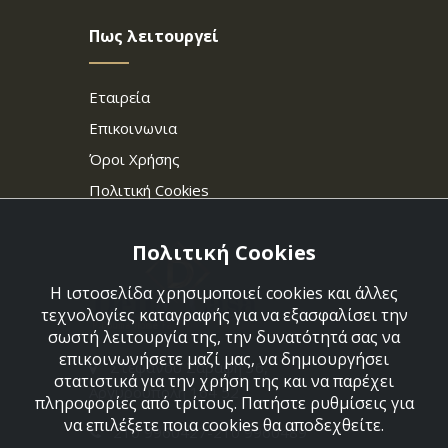
Πως λειτουργεί
Εταιρεία
Επικοινωνια
Όροι Χρήσης
Πολιτική Cookies
Πολιτική Cookies
Η ιστοσελίδα χρησιμοποιεί cookies και άλλες
τεχνολογίες καταγραφής για να εξασφαλίσει την
σωστή λειτουργία της, την δυνατότητά σας να
επικοινωνήσετε μαζί μας, να δημιουργήσει
Στεφάνου Σαράφη 36,
στατιστικά για την χρήση της και να παρέχει
Αργυρούπολη 164 52
πληροφορίες από τρίτους. Πατήστε ρυθμίσεις για
να επιλέξετε ποια cookies θα αποδεχθείτε.
210 9960427-210 9960489