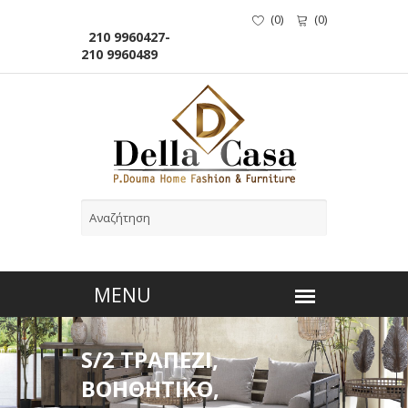
(
0
)
(
0
)
210 9960427-
210 9960489
S/2 ΤΡΑΠΕΖΙ,
BOHΘΗΤΙΚΟ,