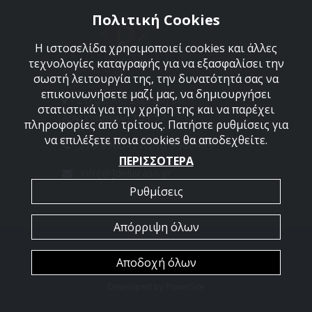
Πολιτική Cookies
Η ιστοσελίδα χρησιμοποιεί cookies και άλλες
τεχνολογίες καταγραφής για να εξασφαλίσει την
σωστή λειτουργία της, την δυνατότητά σας να
επικοινωνήσετε μαζί μας, να δημιουργήσει
Στεφάνου Σαράφη 36,
στατιστικά για την χρήση της και να παρέχει
Αργυρούπολη 164 52
πληροφορίες από τρίτους. Πατήστε ρυθμίσεις για
να επιλέξετε ποια cookies θα αποδεχθείτε.
210 9960427-210 9960489
ΠΕΡΙΣΣΟΤΕΡΑ
info[@]dellacasa.gr
Ρυθμίσεις
Απόρριψη όλων
2026 @ All Rights Reserved - Dellacasa
Αποδοχή όλων
Developed by
PowerSite