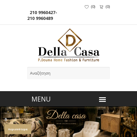
(
0
)
(
0
)
210 9960427-
210 9960489
0
περισσότερα