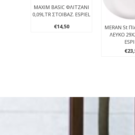
MAXIM BASIC ΦΛΙΤΖΑΝΙ
0,09LTR ΣΤΟΙΒΑΖ. ESPIEL
€14,50
MERAN St ΠΙ
ΛΕΥΚΟ 29Χ
Α ΓΚΡΙ
ESPI
ESPIEL
€23,