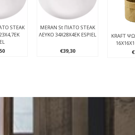
ΑΤΟ STEAK
MERAN St ΠΙΑΤΟ STEAK
23Χ4,7ΕΚ
ΛΕΥΚΟ 34Χ28Χ4ΕΚ ESPIEL
KRAFT Ψ
EL
16Χ16Χ1
50
€39,30
€