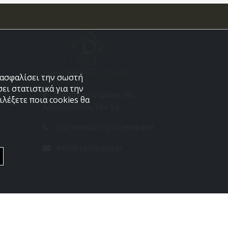
εξασφαλίσει την σωστή
ει στατιστικά για την
Στεφάνου Σαράφη 36,
λέξετε ποια cookies θα
Αργυρούπολη 164 52
210 9960427-210 9960489
info[@]dellacasa.gr
Developed by
PowerSite