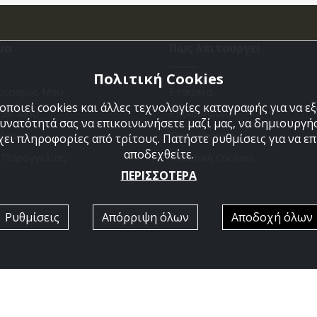
μα
Πως λειτουργεί
Πολιτική Cookies
ριασμός Μου
Εταιρεία
ποιεί cookies και άλλες τεχνολογίες καταγραφής για να 
άθι Μου
Επικοινωνια
δυνατότητά σας να επικοινωνήσετε μαζί μας, να δημιουργήσ
ένα
Όροι Χρήσης
χει πληροφορίες από τρίτους. Πατήστε ρυθμίσεις για να επι
αποδεχθείτε.
η Παραγγελίας
Πολιτική Cookies
ΠΕΡΙΣΣΟΤΕΡΑ
Ρυθμίσεις
Απόρριψη όλων
Αποδοχή όλων