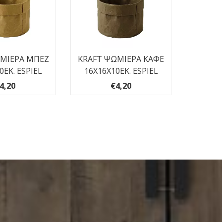
ΩΜΙΕΡΑ ΜΠΕΖ
KRAFT ΨΩΜΙΕΡΑ ΚΑΦΕ
KRAFT
0ΕΚ. ESPIEL
16Χ16Χ10ΕΚ. ESPIEL
16Χ16
4,20
€4,20