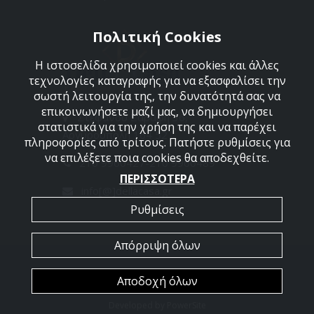
Πολιτική Cookies
Η ιστοσελίδα χρησιμοποιεί cookies και άλλες
τεχνολογίες καταγραφής για να εξασφαλίσει την
σωστή λειτουργία της, την δυνατότητά σας να
επικοινωνήσετε μαζί μας, να δημιουργήσει
Στεφάνου Σαράφη 36,
στατιστικά για την χρήση της και να παρέχει
Αργυρούπολη 164 52
πληροφορίες από τρίτους. Πατήστε ρυθμίσεις για
να επιλέξετε ποια cookies θα αποδεχθείτε.
210 9960427-210 9960489
ΠΕΡΙΣΣΟΤΕΡΑ
info[@]dellacasa.gr
Ρυθμίσεις
Απόρριψη όλων
2026 @ All Rights Reserved - Dellacasa
Αποδοχή όλων
Developed by
PowerSite