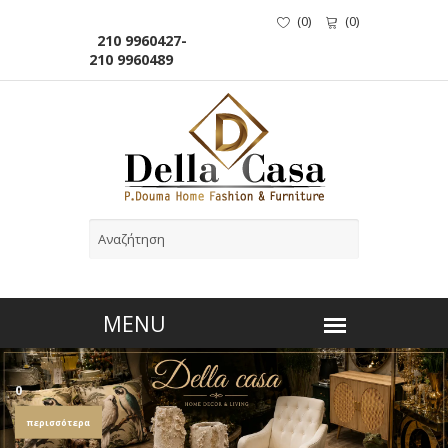
(
0
)
(
0
)
210 9960427-
210 9960489
0
περισσότερα