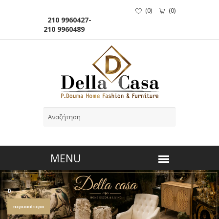
(
0
)
(
0
)
210 9960427-
210 9960489
0
περισσότερα