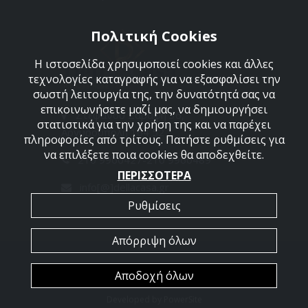
Πολιτική Cookies
Η ιστοσελίδα χρησιμοποιεί cookies και άλλες
τεχνολογίες καταγραφής για να εξασφαλίσει την
σωστή λειτουργία της, την δυνατότητά σας να
επικοινωνήσετε μαζί μας, να δημιουργήσει
Στεφάνου Σαράφη 36,
στατιστικά για την χρήση της και να παρέχει
Αργυρούπολη 164 52
πληροφορίες από τρίτους. Πατήστε ρυθμίσεις για
να επιλέξετε ποια cookies θα αποδεχθείτε.
210 9960427-210 9960489
ΠΕΡΙΣΣΟΤΕΡΑ
info[@]dellacasa.gr
Ρυθμίσεις
Απόρριψη όλων
2026 @ All Rights Reserved - Dellacasa
Αποδοχή όλων
Developed by
PowerSite