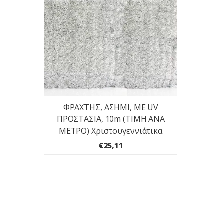
L
ΦΡΑΧΤΗΣ, ΑΣΗΜΙ, ΜΕ UV
Φ
SPIEL
ΠΡΟΣΤΑΣΙΑ, 10m (ΤΙΜΗ ΑΝΑ
ΜΕΤΡΟ) Χριστουγεννιάτικα
€25,11