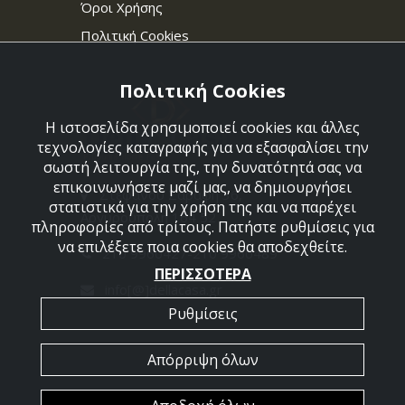
Όροι Χρήσης
Πολιτική Cookies
Πολιτική Cookies
Η ιστοσελίδα χρησιμοποιεί cookies και άλλες
τεχνολογίες καταγραφής για να εξασφαλίσει την
σωστή λειτουργία της, την δυνατότητά σας να
επικοινωνήσετε μαζί μας, να δημιουργήσει
Στεφάνου Σαράφη 36,
στατιστικά για την χρήση της και να παρέχει
Αργυρούπολη 164 52
πληροφορίες από τρίτους. Πατήστε ρυθμίσεις για
να επιλέξετε ποια cookies θα αποδεχθείτε.
210 9960427-210 9960489
ΠΕΡΙΣΣΟΤΕΡΑ
info[@]dellacasa.gr
Ρυθμίσεις
Απόρριψη όλων
2026 @ All Rights Reserved - Dellacasa