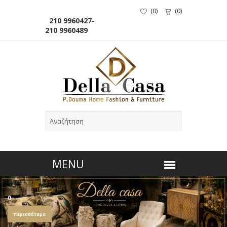
(
0
)
(
0
)
210 9960427-
210 9960489
0
περισσότερα