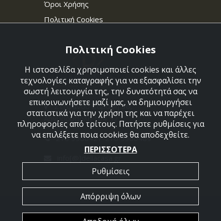
Όροι Χρήσης
Πολιτική Cookies
Πολιτική Cookies
Η ιστοσελίδα χρησιμοποιεί cookies και άλλες
τεχνολογίες καταγραφής για να εξασφαλίσει την
σωστή λειτουργία της, την δυνατότητά σας να
επικοινωνήσετε μαζί μας, να δημιουργήσει
Στεφάνου Σαράφη 36,
στατιστικά για την χρήση της και να παρέχει
Αργυρούπολη 164 52
πληροφορίες από τρίτους. Πατήστε ρυθμίσεις για
να επιλέξετε ποια cookies θα αποδεχθείτε.
210 9960427-210 9960489
ΠΕΡΙΣΣΟΤΕΡΑ
info[@]dellacasa.gr
Ρυθμίσεις
Απόρριψη όλων
2026 @ All Rights Reserved - Dellacasa