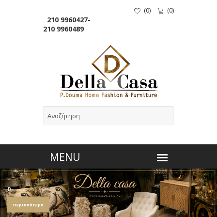
(
0
)
(
0
)
210 9960427-
210 9960489
0
περισσότερα