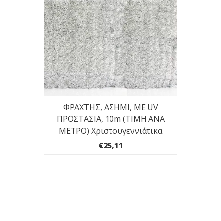
L
ΦΡΑΧΤΗΣ, ΑΣΗΜΙ, ΜΕ UV
Φ
SPIEL
ΠΡΟΣΤΑΣΙΑ, 10m (ΤΙΜΗ ΑΝΑ
ΜΕΤΡΟ) Χριστουγεννιάτικα
€25,11