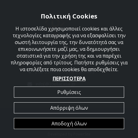
Πολιτική Cookies
Η ιστοσελίδα χρησιμοποιεί cookies και άλλες
τεχνολογίες καταγραφής για να εξασφαλίσει την
σωστή λειτουργία της, την δυνατότητά σας να
επικοινωνήσετε μαζί μας, να δημιουργήσει
Στεφάνου Σαράφη 36,
στατιστικά για την χρήση της και να παρέχει
Αργυρούπολη 164 52
πληροφορίες από τρίτους. Πατήστε ρυθμίσεις για
να επιλέξετε ποια cookies θα αποδεχθείτε.
210 9960427-210 9960489
ΠΕΡΙΣΣΟΤΕΡΑ
info[@]dellacasa.gr
Ρυθμίσεις
Απόρριψη όλων
2026 @ All Rights Reserved - Dellacasa
Αποδοχή όλων
Developed by
PowerSite