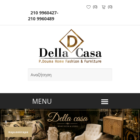
(
0
)
(
0
)
210 9960427-
210 9960489
0
περισσότερα