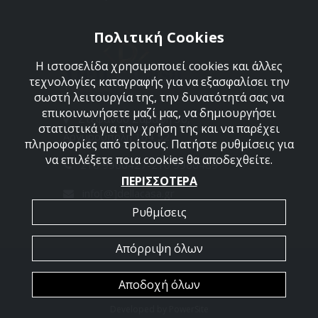
Πολιτική Cookies
Η ιστοσελίδα χρησιμοποιεί cookies και άλλες
τεχνολογίες καταγραφής για να εξασφαλίσει την
σωστή λειτουργία της, την δυνατότητά σας να
επικοινωνήσετε μαζί μας, να δημιουργήσει
Στεφάνου Σαράφη 36,
στατιστικά για την χρήση της και να παρέχει
Αργυρούπολη 164 52
πληροφορίες από τρίτους. Πατήστε ρυθμίσεις για
να επιλέξετε ποια cookies θα αποδεχθείτε.
210 9960427-210 9960489
ΠΕΡΙΣΣΟΤΕΡΑ
info[@]dellacasa.gr
Ρυθμίσεις
Απόρριψη όλων
2026 @ All Rights Reserved - Dellacasa
Αποδοχή όλων
Developed by
PowerSite