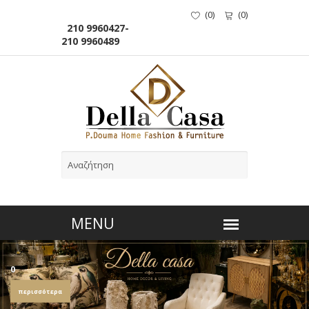
(
0
)
(
0
)
210 9960427-
210 9960489
0
περισσότερα